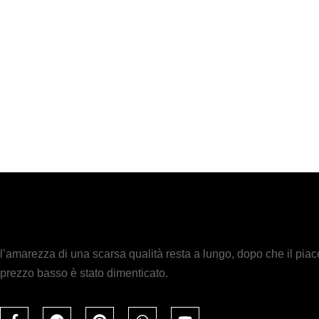
l’amarezza di una scarsa qualità resta a lungo, dopo che il piac
prezzo basso è stato dimenticato.