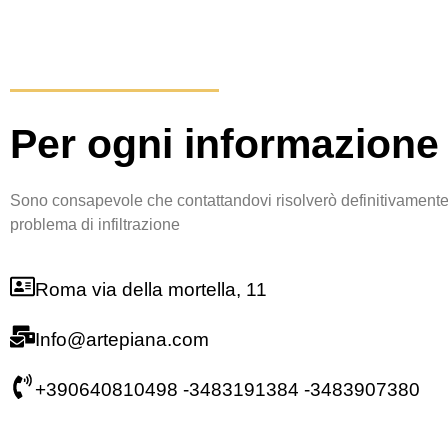
Per ogni informazione
Sono consapevole che contattandovi risolverò definitivamente 
problema di infiltrazione
Roma via della mortella, 11
Info@artepiana.com
+390640810498 -3483191384 -3483907380