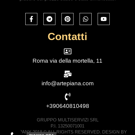
Contatti
Roma via della mortella, 11
info@artepiana.com
+390640810498
GRUPPO MULTISERVIZI SRL
P.I. 13250071001
COMPANY 2018 © ALL RIGHTS RESERVED. DESIGN BY