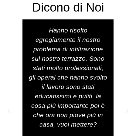
Dicono di Noi
Hanno risolto
Ho
egregiamente il nostro
per
problema di infiltrazione
vi
sul nostro terrazzo. Sono
youtu
stati molto professionali,
come
gli operai che hanno svolto
di in
il lavoro sono stati
er
educatissimi e puliti. la
mo
cosa più importante poi è
hanno
che ora non piove più in
m
casa, vuoi mettere?
van
sit