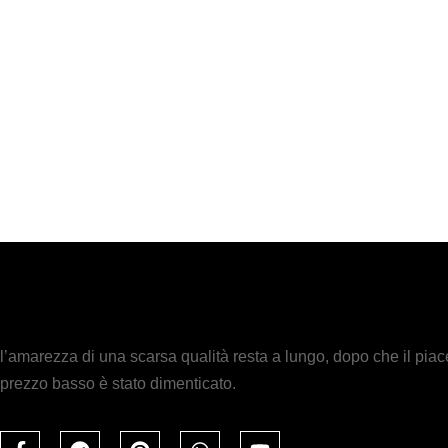
l’amarezza di una scarsa qualità resta a lungo, dopo che il piac
prezzo basso è stato dimenticato.