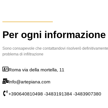
Per ogni informazione
Sono consapevole che contattandovi risolverò definitivamente 
problema di infiltrazione
Roma via della mortella, 11
Info@artepiana.com
+390640810498 -3483191384 -3483907380