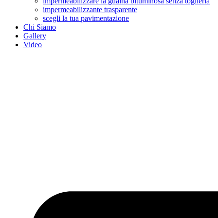
impermeabilizzare la guaina bituminosa senza toglierla
impermeabilizzante trasparente
scegli la tua pavimentazione
Chi Siamo
Gallery
Video